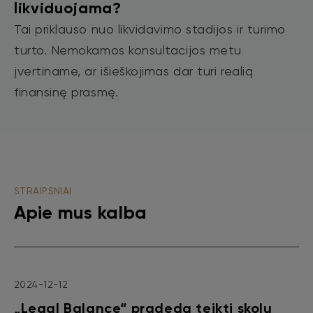
likviduojama?
Tai priklauso nuo likvidavimo stadijos ir turimo
turto. Nemokamos konsultacijos metu
įvertiname, ar išieškojimas dar turi realią
finansinę prasmę.
STRAIPSNIAI
Apie mus kalba
2024-12-12
„Legal Balance“ pradeda teikti skolų