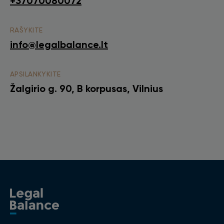
+37070080072
RAŠYKITE
info@legalbalance.lt
APSILANKYKITE
Žalgirio g. 90, B korpusas, Vilnius