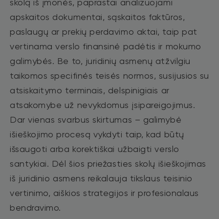
skolą iš įmonės, paprastai analizuojami
apskaitos dokumentai, sąskaitos faktūros,
paslaugų ar prekių perdavimo aktai, taip pat
vertinama verslo finansinė padėtis ir mokumo
galimybės. Be to, juridinių asmenų atžvilgiu
taikomos specifinės teisės normos, susijusios su
atsiskaitymo terminais, delspinigiais ar
atsakomybe už nevykdomus įsipareigojimus.
Dar vienas svarbus skirtumas – galimybė
išieškojimo procesą vykdyti taip, kad būtų
išsaugoti arba korektiškai užbaigti verslo
santykiai. Dėl šios priežasties skolų išieškojimas
iš juridinio asmens reikalauja tikslaus teisinio
vertinimo, aiškios strategijos ir profesionalaus
bendravimo.