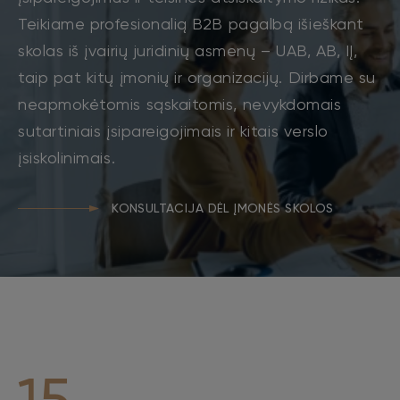
Teikiame profesionalią B2B pagalbą išieškant
skolas iš įvairių juridinių asmenų – UAB, AB, IĮ,
taip pat kitų įmonių ir organizacijų. Dirbame su
neapmokėtomis sąskaitomis, nevykdomais
sutartiniais įsipareigojimais ir kitais verslo
įsiskolinimais.
KONSULTACIJA DĖL ĮMONĖS SKOLOS
15