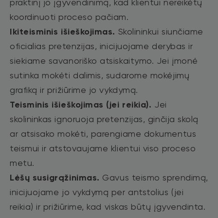
praktinį jo įgyvendinimą, kad klientui nereikėtų
koordinuoti proceso pačiam.
Ikiteisminis išieškojimas.
Skolininkui siunčiame
oficialias pretenzijas, inicijuojame derybas ir
siekiame savanoriško atsiskaitymo. Jei įmonė
sutinka mokėti dalimis, sudarome mokėjimų
grafiką ir prižiūrime jo vykdymą.
Teisminis išieškojimas (jei reikia).
Jei
skolininkas ignoruoja pretenzijas, ginčija skolą
ar atsisako mokėti, parengiame dokumentus
teismui ir atstovaujame klientui viso proceso
metu.
Lėšų susigrąžinimas.
Gavus teismo sprendimą,
inicijuojame jo vykdymą per antstolius (jei
reikia) ir prižiūrime, kad viskas būtų įgyvendinta.