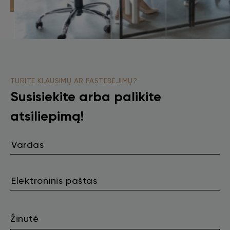
TURITE KLAUSIMŲ AR PASTEBĖJIMŲ?
Susisiekite arba palikite
atsiliepimą!
Žinutė