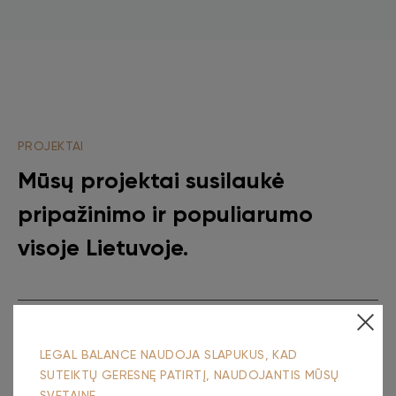
PROJEKTAI
Mūsų projektai susilaukė
pripažinimo ir populiarumo
visoje Lietuvoje.
LEGAL BALANCE NAUDOJA SLAPUKUS, KAD
SUTEIKTŲ GERESNĘ PATIRTĮ, NAUDOJANTIS MŪSŲ
SVETAINE