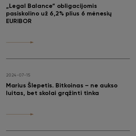
„Legal Balance“ obligacijomis
pasiskolino už 6,2% plius 6 mėnesių
EURIBOR
2024-07-15
Marius Šlepetis. Bitkoinas – ne aukso
luitas, bet skolai grąžinti tinka