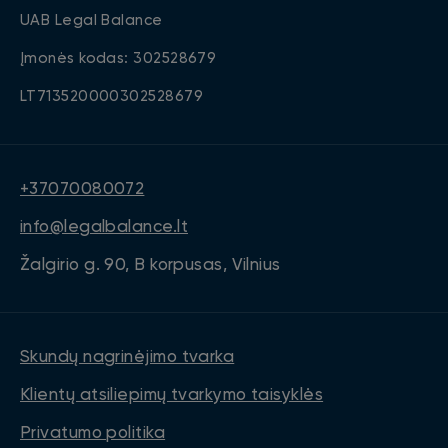
UAB Legal Balance
Įmonės kodas: 302528679
LT713520000302528679
+37070080072
info@legalbalance.lt
Žalgirio g. 90, B korpusas, Vilnius
Skundų nagrinėjimo tvarka
Klientų atsiliepimų tvarkymo taisyklės
Privatumo politika