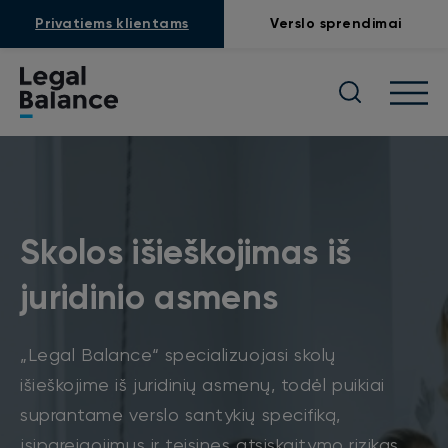
Privatiems klientams
Verslo sprendimai
Skolos išieškojimas iš
juridinio asmens
„Legal Balance“ specializuojasi skolų
išieškojime iš juridinių asmenų, todėl puikiai
suprantame verslo santykių specifiką,
įsipareigojimus ir teisines atsiskaitymo rizikas.