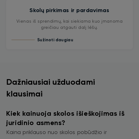
Skolų pirkimas ir pardavimas
Vienas iš sprendimų, kai siekiama kuo įmanoma
greičiau atgauti dalį lėšų.
Sužinoti daugiau
Dažniausiai užduodami
klausimai
Kiek kainuoja skolos išieškojimas iš
juridinio asmens?
Kaina priklauso nuo skolos pobūdžio ir