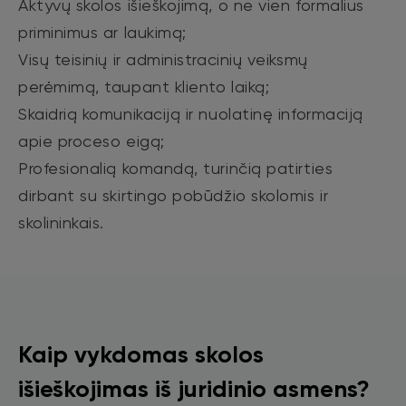
Aktyvų skolos išieškojimą, o ne vien formalius
priminimus ar laukimą;
Visų teisinių ir administracinių veiksmų
perėmimą, taupant kliento laiką;
Skaidrią komunikaciją ir nuolatinę informaciją
apie proceso eigą;
Profesionalią komandą, turinčią patirties
dirbant su skirtingo pobūdžio skolomis ir
skolininkais.
Kaip vykdomas skolos
išieškojimas iš juridinio asmens?