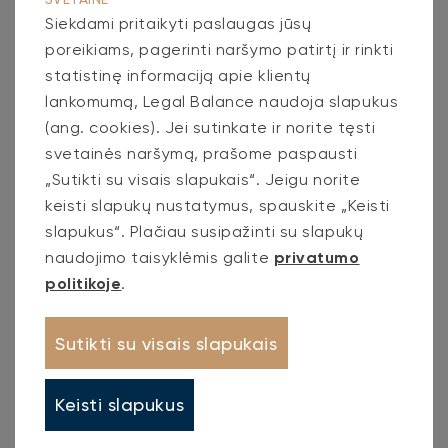
Mūsų unikalioje platformoje itin paprastai
Siekdami pritaikyti paslaugas jūsų
poreikiams, pagerinti naršymo patirtį ir rinkti
ir greitai galite užregistruoti skolą
statistinę informaciją apie klientų
IŠBANDYKITE
lankomumą, Legal Balance naudoja slapukus
(ang. cookies). Jei sutinkate ir norite tęsti
svetainės naršymą, prašome paspausti
„Sutikti su visais slapukais“. Jeigu norite
keisti slapukų nustatymus, spauskite „Keisti
slapukus“. Plačiau susipažinti su slapukų
naudojimo taisyklėmis galite
privatumo
politikoje
.
Sutikti su visais slapukais
Keisti slapukus
Inovatyus sprendimas skolų išieškojimo
rinkoje - eskolos.lt mobili aplikacija