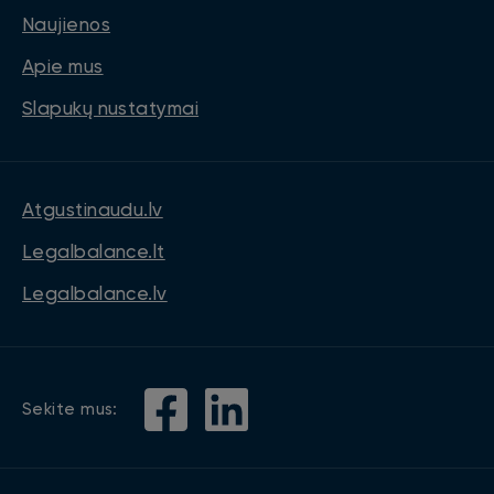
Naujienos
Apie mus
Slapukų nustatymai
Atgustinaudu.lv
Legalbalance.lt
Legalbalance.lv
Sekite mus: