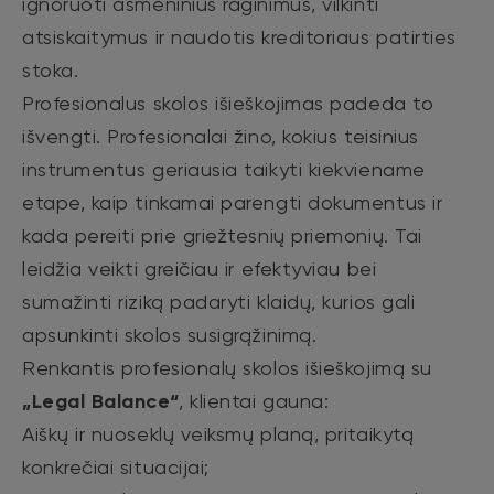
ignoruoti asmeninius raginimus, vilkinti
atsiskaitymus ir naudotis kreditoriaus patirties
stoka.
Profesionalus skolos išieškojimas padeda to
išvengti. Profesionalai žino, kokius teisinius
instrumentus geriausia taikyti kiekviename
etape, kaip tinkamai parengti dokumentus ir
kada pereiti prie griežtesnių priemonių. Tai
leidžia veikti greičiau ir efektyviau bei
sumažinti riziką padaryti klaidų, kurios gali
apsunkinti skolos susigrąžinimą.
Renkantis profesionalų skolos išieškojimą su
„Legal Balance“
, klientai gauna:
Aiškų ir nuoseklų veiksmų planą, pritaikytą
konkrečiai situacijai;