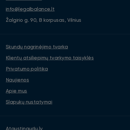
info@legalbalance.lt
Žalgirio g. 90, B korpusas, Vilnius
Skundų nagrinėjimo tvarka
Klientų atsiliepimų tvarkymo taisyklės
Privatumo politika
Naujienos
Apie mus
Slapukų nustatymai
Atgustinaudu.lv