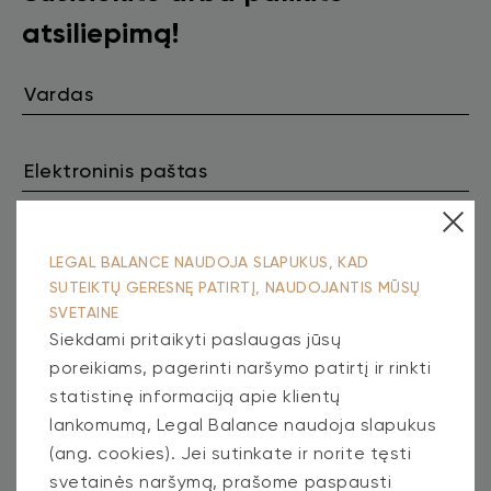
atsiliepimą!
Žinutė
LEGAL BALANCE NAUDOJA SLAPUKUS, KAD
SUTEIKTŲ GERESNĘ PATIRTĮ, NAUDOJANTIS MŪSŲ
SVETAINE
Siekdami pritaikyti paslaugas jūsų
poreikiams, pagerinti naršymo patirtį ir rinkti
statistinę informaciją apie klientų
lankomumą, Legal Balance naudoja slapukus
(ang. cookies). Jei sutinkate ir norite tęsti
svetainės naršymą, prašome paspausti